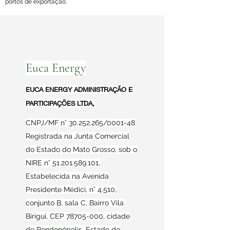
portos de exportação.
Euca Energy
EUCA ENERGY ADMINISTRAÇÃO E
PARTICIPAÇÕES LTDA,​
CNPJ/MF n°
30.252.265
/0001-48
Registrada na Junta Comercial
do Estado do Mato Grosso, sob o
NIRE n°
51.201.589.101
,
Estabelecida na Avenida
Presidente Médici, n° 4.510,
conjunto B, sala C, Bairro Vila
Birigui, CEP
78705-000
, cidade
de Rondonópolis, Estado do