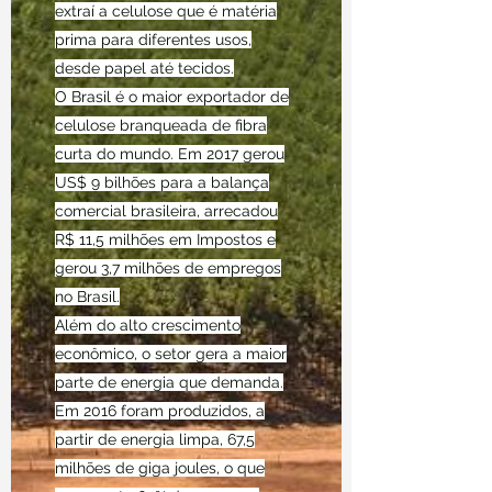
extraí a celulose que é matéria
prima para diferentes usos,
desde papel até tecidos.
O Brasil é o maior exportador de
celulose branqueada de fibra
curta do mundo. Em 2017 gerou
US$ 9 bilhões para a balança
comercial brasileira, arrecadou
R$ 11,5 milhões em Impostos e
gerou 3,7 milhões de empregos
no Brasil.
Além do alto crescimento
econômico, o setor gera a maior
parte de energia que demanda.
Em 2016 foram produzidos, a
partir de energia limpa, 67,5
milhões de giga joules, o que