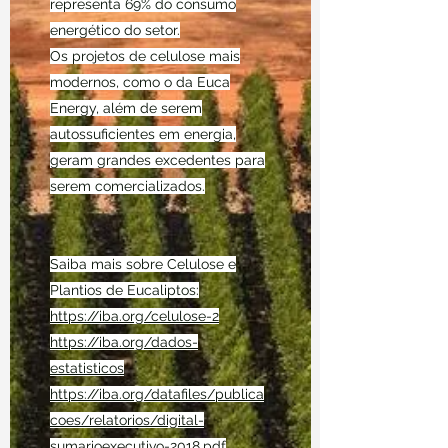
representa 69% do consumo
energético do setor.
Os projetos de celulose mais
modernos, como o da Euca
Energy, além de serem
autossuficientes em energia,
geram grandes excedentes para
serem comercializados.
Saiba mais sobre Celulose e
Plantios de Eucaliptos:
https://iba.org/celulose-2
https://iba.org/dados-
estatisticos
https://iba.org/datafiles/publica
coes/relatorios/digital-
sumarioexecutivo-2018.pdf