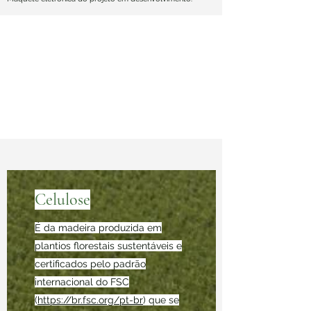
Celulose
É da madeira produzida em
plantios florestais sustentáveis e
certificados pelo padrão
internacional do FSC
(
https://br.fsc.org/pt-br
) que se