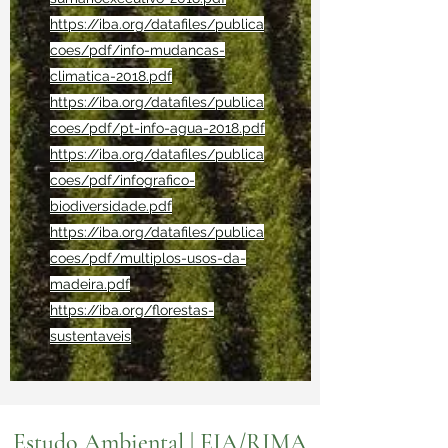
https://iba.org/datafiles/publica
coes/pdf/info-mudancas-
climatica-2018.pdf
https://iba.org/datafiles/publica
coes/pdf/pt-info-agua-2018.pdf
https://iba.org/datafiles/publica
coes/pdf/infografico-
biodiversidade.pdf
https://iba.org/datafiles/publica
coes/pdf/multiplos-usos-da-
madeira.pdf
https://iba.org/florestas-
sustentaveis
Estudo Ambiental | EIA/RIMA