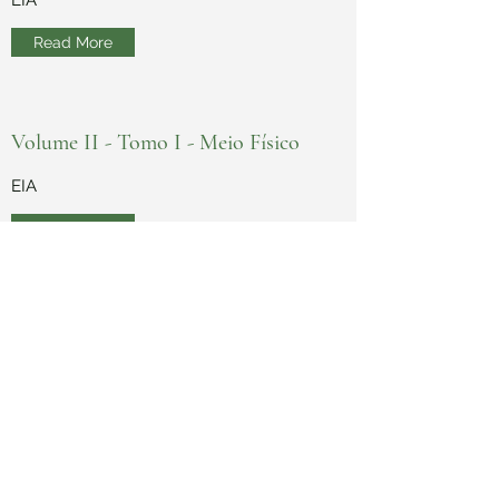
EIA
Read More
Volume II - Tomo I - Meio
Físico
EIA
Read More
Volume II - Tomo II – Meio Biótico
EIA
Read More